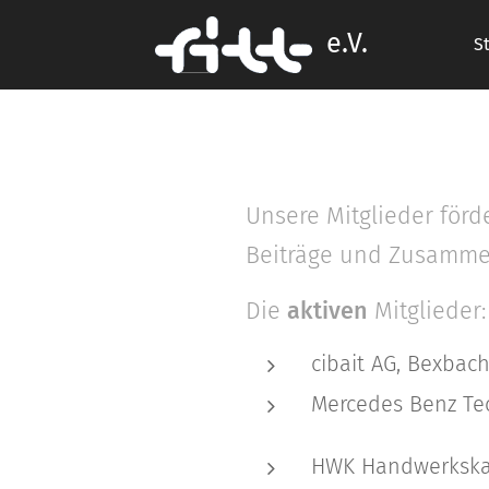
e.V.
S
Unsere Mitglieder för
Beiträge und Zusamme
Die
aktiven
Mitglieder:
cibait AG, Bexbac
Mercedes Benz Te
HWK Handwerkska