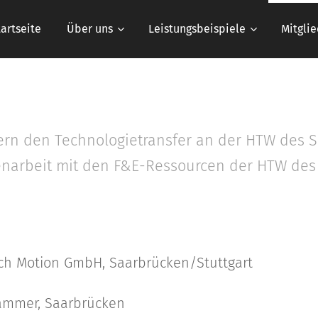
tartseite
Über uns
Leistungsbeispiele
Mitglie
dern den Technologietransfer an der HTW des S
narbeit mit den F&E-Ressourcen der HTW des
h
ch Motion GmbH, Saarbrücken/Stuttgart
mmer, Saarbrücken